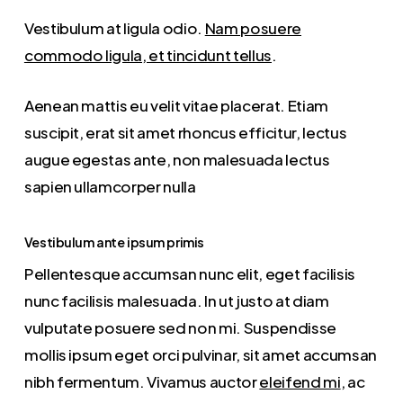
Vestibulum at ligula odio.
Nam posuere
commodo ligula, et tincidunt tellus
.
Aenean mattis eu velit vitae placerat. Etiam
suscipit, erat sit amet rhoncus efficitur, lectus
augue egestas ante, non malesuada lectus
sapien ullamcorper nulla
Vestibulum ante ipsum primis
Pellentesque accumsan nunc elit, eget facilisis
nunc facilisis malesuada. In ut justo at diam
vulputate posuere sed non mi. Suspendisse
mollis ipsum eget orci pulvinar, sit amet accumsan
nibh fermentum. Vivamus auctor
eleifend mi
, ac