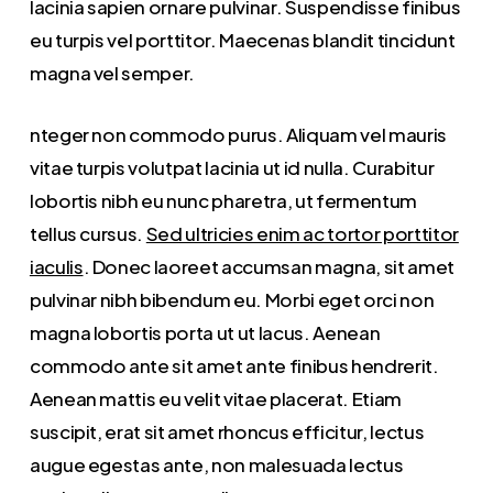
lacinia sapien ornare pulvinar. Suspendisse finibus
eu turpis vel porttitor. Maecenas blandit tincidunt
magna vel semper.
nteger non commodo purus. Aliquam vel mauris
vitae turpis volutpat lacinia ut id nulla. Curabitur
lobortis nibh eu nunc pharetra, ut fermentum
tellus cursus.
Sed ultricies enim ac tortor porttitor
iaculis
. Donec laoreet accumsan magna, sit amet
pulvinar nibh bibendum eu. Morbi eget orci non
magna lobortis porta ut ut lacus. Aenean
commodo ante sit amet ante finibus hendrerit.
Aenean mattis eu velit vitae placerat. Etiam
suscipit, erat sit amet rhoncus efficitur, lectus
augue egestas ante, non malesuada lectus