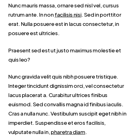
Nunc mauris massa, ornare sed nisl vel, cursus
rutrum ante. In non
facilisis nisi
. Sed in porttitor
erat. Nulla posuere est in lacus consectetur, in
posuere est ultricies.
Praesent sed est ut justo maximus molestie et
quis leo?
Nunc gravida velit quis nibh posuere tristique.
Integer tincidunt dignissim orci, vel consectetur
lacus placerat a. Curabitur ultrices finibus
euismod. Sed convallis magna id finibus iaculis.
Cras a nulla nunc. Vestibulum suscipit eget nibh in
imperdiet. Suspendisse et eros facilisis,
vulputate nulla in,
pharetra diam
.