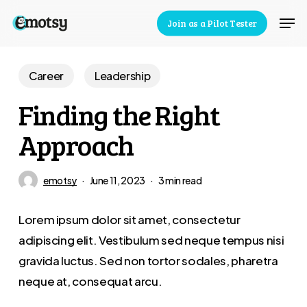
Skip
Men
Join as a Pilot Tester
to
Close
main
Menu
content
Career
Leadership
Finding the Right
Approach
emotsy
June 11, 2023
3 min read
Lorem ipsum dolor sit amet, consectetur
adipiscing elit. Vestibulum sed neque tempus nisi
gravida luctus. Sed non tortor sodales, pharetra
neque at, consequat arcu.