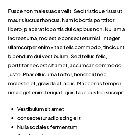
Fusce non malesuada velit. Sed tristique risus ut
mauris luctus rhoncus. Nam lobortis porttitor
libero, placerat lobortis dui dapibus non. Nullam a
laoreet urna, molestie consectetur nisi. Integer
ullamcorper enim vitae felis commodo, tincidunt
bibendum dui vestibulum. Sed tellus felis,
porttitor nec est sit amet, accumsan commodo
justo. Phasellus urna tortor, hendrerit nec
molestie et, gravida at lacus. Maecenas tempor
urna eget enim feugiat, quis faucibus leo suscipit.
Vestibulum sit amet
consectetur adipiscing elit
Nulla sodales fermentum