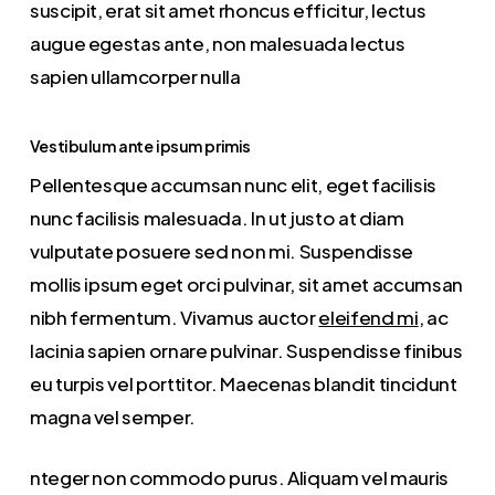
suscipit, erat sit amet rhoncus efficitur, lectus
augue egestas ante, non malesuada lectus
sapien ullamcorper nulla
Vestibulum ante ipsum primis
Pellentesque accumsan nunc elit, eget facilisis
nunc facilisis malesuada. In ut justo at diam
vulputate posuere sed non mi. Suspendisse
mollis ipsum eget orci pulvinar, sit amet accumsan
nibh fermentum. Vivamus auctor
eleifend mi
, ac
lacinia sapien ornare pulvinar. Suspendisse finibus
eu turpis vel porttitor. Maecenas blandit tincidunt
magna vel semper.
nteger non commodo purus. Aliquam vel mauris