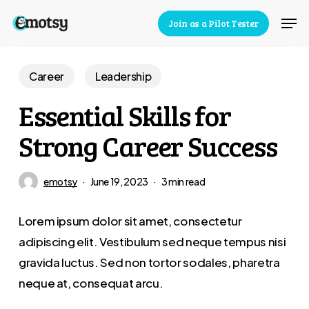
Skip
Men
Join as a Pilot Tester
to
Close
main
Menu
content
Career
Leadership
Essential Skills for
Strong Career Success
emotsy
June 19, 2023
3 min read
Lorem ipsum dolor sit amet, consectetur
adipiscing elit. Vestibulum sed neque tempus nisi
gravida luctus. Sed non tortor sodales, pharetra
neque at, consequat arcu.