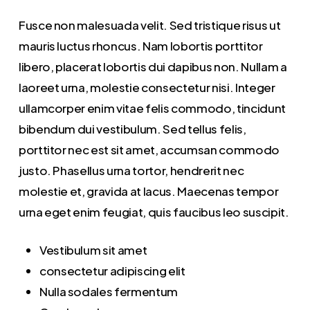
Fusce non malesuada velit. Sed tristique risus ut
mauris luctus rhoncus. Nam lobortis porttitor
libero, placerat lobortis dui dapibus non. Nullam a
laoreet urna, molestie consectetur nisi. Integer
ullamcorper enim vitae felis commodo, tincidunt
bibendum dui vestibulum. Sed tellus felis,
porttitor nec est sit amet, accumsan commodo
justo. Phasellus urna tortor, hendrerit nec
molestie et, gravida at lacus. Maecenas tempor
urna eget enim feugiat, quis faucibus leo suscipit.
Vestibulum sit amet
consectetur adipiscing elit
Nulla sodales fermentum