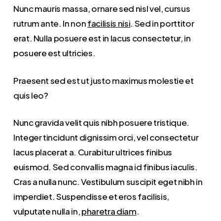
Nunc mauris massa, ornare sed nisl vel, cursus
rutrum ante. In non
facilisis nisi
. Sed in porttitor
erat. Nulla posuere est in lacus consectetur, in
posuere est ultricies.
Praesent sed est ut justo maximus molestie et
quis leo?
Nunc gravida velit quis nibh posuere tristique.
Integer tincidunt dignissim orci, vel consectetur
lacus placerat a. Curabitur ultrices finibus
euismod. Sed convallis magna id finibus iaculis.
Cras a nulla nunc. Vestibulum suscipit eget nibh in
imperdiet. Suspendisse et eros facilisis,
vulputate nulla in,
pharetra diam
.