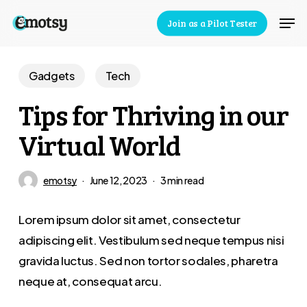
Skip
Men
Join as a Pilot Tester
to
Close
main
Menu
content
Gadgets
Tech
Tips for Thriving in our
Virtual World
emotsy
June 12, 2023
3 min read
Lorem ipsum dolor sit amet, consectetur
adipiscing elit. Vestibulum sed neque tempus nisi
gravida luctus. Sed non tortor sodales, pharetra
neque at, consequat arcu.