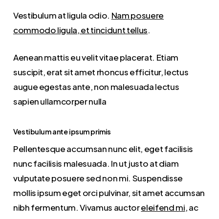
Vestibulum at ligula odio.
Nam posuere
commodo ligula, et tincidunt tellus
.
Aenean mattis eu velit vitae placerat. Etiam
suscipit, erat sit amet rhoncus efficitur, lectus
augue egestas ante, non malesuada lectus
sapien ullamcorper nulla
Vestibulum ante ipsum primis
Pellentesque accumsan nunc elit, eget facilisis
nunc facilisis malesuada. In ut justo at diam
vulputate posuere sed non mi. Suspendisse
mollis ipsum eget orci pulvinar, sit amet accumsan
nibh fermentum. Vivamus auctor
eleifend mi
, ac