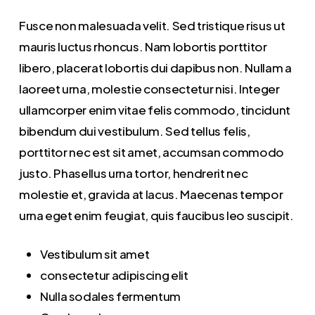
Fusce non malesuada velit. Sed tristique risus ut
mauris luctus rhoncus. Nam lobortis porttitor
libero, placerat lobortis dui dapibus non. Nullam a
laoreet urna, molestie consectetur nisi. Integer
ullamcorper enim vitae felis commodo, tincidunt
bibendum dui vestibulum. Sed tellus felis,
porttitor nec est sit amet, accumsan commodo
justo. Phasellus urna tortor, hendrerit nec
molestie et, gravida at lacus. Maecenas tempor
urna eget enim feugiat, quis faucibus leo suscipit.
Vestibulum sit amet
consectetur adipiscing elit
Nulla sodales fermentum