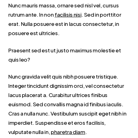
Nunc mauris massa, ornare sed nisl vel, cursus
rutrum ante. In non
facilisis nisi
. Sed in porttitor
erat. Nulla posuere est in lacus consectetur, in
posuere est ultricies.
Praesent sed est ut justo maximus molestie et
quis leo?
Nunc gravida velit quis nibh posuere tristique.
Integer tincidunt dignissim orci, vel consectetur
lacus placerat a. Curabitur ultrices finibus
euismod. Sed convallis magna id finibus iaculis.
Cras a nulla nunc. Vestibulum suscipit eget nibh in
imperdiet. Suspendisse et eros facilisis,
vulputate nulla in,
pharetra diam
.