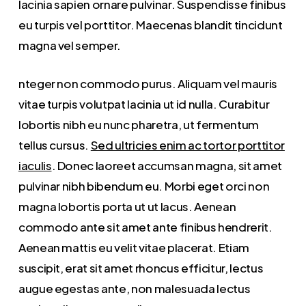
lacinia sapien ornare pulvinar. Suspendisse finibus
eu turpis vel porttitor. Maecenas blandit tincidunt
magna vel semper.
nteger non commodo purus. Aliquam vel mauris
vitae turpis volutpat lacinia ut id nulla. Curabitur
lobortis nibh eu nunc pharetra, ut fermentum
tellus cursus.
Sed ultricies enim ac tortor porttitor
iaculis
. Donec laoreet accumsan magna, sit amet
pulvinar nibh bibendum eu. Morbi eget orci non
magna lobortis porta ut ut lacus. Aenean
commodo ante sit amet ante finibus hendrerit.
Aenean mattis eu velit vitae placerat. Etiam
suscipit, erat sit amet rhoncus efficitur, lectus
augue egestas ante, non malesuada lectus